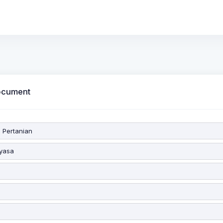
ocument
i Pertanian
yasa